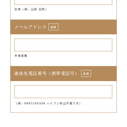
全角（例：山田 太郎）
メールアドレス
必須
半角英数
連絡先電話番号（携帯電話可）
必須
（例：0667143338 ハイフン等は不要です）